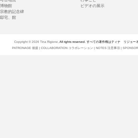
博物館
ビデオの展示
宗教的記念碑
邸宅、館
Copyright © 2026
Tina Rigione
. All rights reserved. すべての著作権はティナ リジョ
PATRONAGE 後援
|
COLLABORATION コラボレーション
|
NOTES 注意事項
|
SPONSO