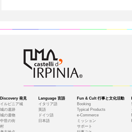
Discovery 発見
Language 言語
Fun & Cult 行事と文化活動
イルピニア城
イタリア語
Booking
城の遺跡
英語
Typical Products
城の遺物
ドイツ語
e-Commerce
中世の街
日本語
ミッション
村
サポート
考古地点
行事ごと