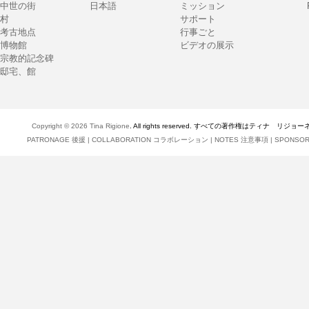
中世の街
日本語
ミッション
村
サポート
考古地点
行事ごと
博物館
ビデオの展示
宗教的記念碑
邸宅、館
Copyright © 2026
Tina Rigione
. All rights reserved. すべての著作権はティナ リジョ
PATRONAGE 後援
|
COLLABORATION コラボレーション
|
NOTES 注意事項
|
SPONSO