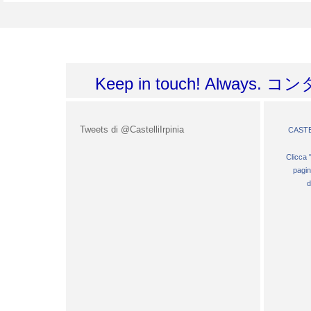
Keep in touch! Always. 
Tweets di @CastelliIrpinia
CASTE
Clicca 
pagi
d