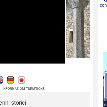
G
cont
----
----
|
INFORMAZIONI TURISTICHE
nni storici