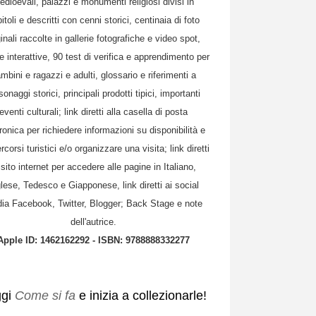
edioevali, palazzi e monumenti religiosi divisi in
itoli e descritti con cenni storici, centinaia di foto
ginali raccolte in gallerie fotografiche e video spot,
e interattive, 90 test di verifica e apprendimento per
mbini e ragazzi e adulti, glossario e riferimenti a
sonaggi storici, principali prodotti tipici, importanti
eventi culturali; link diretti alla casella di posta
tronica per richiedere informazioni su disponibilità e
rcorsi turistici e/o organizzare una visita; link diretti
 sito internet per accedere alle pagine in Italiano,
lese, Tedesco e Giapponese, link diretti ai social
ia Facebook, Twitter, Blogger; Back Stage e note
dell'autrice.
Apple ID: 1462162292 - ISBN: 9788888332277
ggi
Come si fa
e inizia a collezionarle!