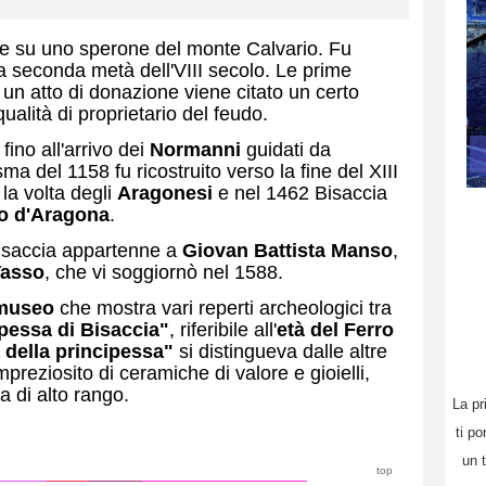
e su uno sperone del monte Calvario. Fu
a seconda metà dell'VIII secolo. Le prime
n un atto di donazione viene citato un certo
qualità di proprietario del feudo.
ino all'arrivo dei
Normanni
guidati da
sma del 1158 fu ricostruito verso la fine del XIII
 la volta degli
Aragonesi
e nel 1462 Bisaccia
o d'Aragona
.
 Bisaccia appartenne a
Giovan Battista Manso
,
Tasso
, che vi soggiornò nel 1588.
museo
che mostra vari reperti archeologici tra
pessa di Bisaccia"
, riferibile all'
età del Ferro
della principessa"
si distingueva dalle altre
mpreziosito di ceramiche di valore e gioielli,
 di alto rango.
La pr
ti po
un t
top