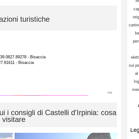
m
cap
ori
zioni turistiche
cartin
ba
per
 +39.0827.89278 - Bisaccia
elet
27.81611 - Bisaccia
sui pe
al
Ing
med
top
consigli di Castelli d'Irpinia: cosa
visitare
Le