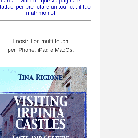
uarda il video in questa pagina e...
attaci per prenotare un tour o... il tuo
matrimonio!
I nostri libri multi-touch
per iPhone, iPad e MacOs.