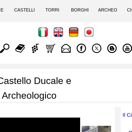
ME
CASTELLI
TORRI
BORGHI
ARCHEO
C
 Castello Ducale e
 Archeologico
Il C