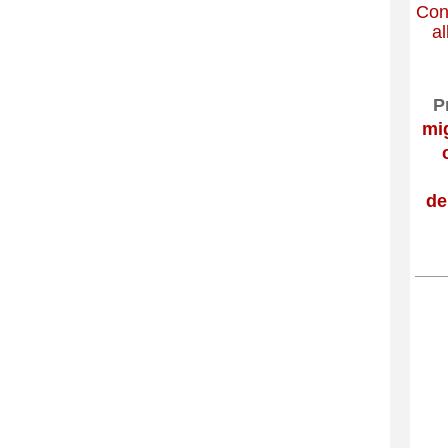
Cont
al
P
mig
de