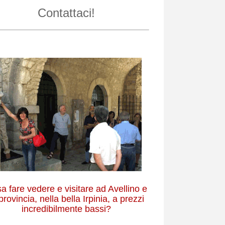
Contattaci!
a fare vedere e visitare ad Avellino e
provincia, nella bella Irpinia, a prezzi
incredibilmente bassi?