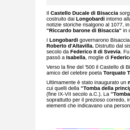
Il
Castello Ducale di Bisaccia
sorg
costruito dai
Longobardi
intorno all
notizie storiche risalgono al 1077, i
"Riccardo barone di Bisaccia"
in 
I
Longobardi
governarono Bisaccia f
Roberto d'Altavilla.
Distrutto dal si
secolo da
Federico II di Svevia
. Fu
passò a
Isabella
, moglie di
Federic
Verso la fine del '500 il Castello di
amico del celebre poeta
Torquato 
Ultimamente è stato inaugurato un
cui quelli della
"Tomba della princi
(fine IX-VII secolo a.C.). La
"Tomba 
soprattutto per il prezioso corredo, i
elementi che indicavano una persona