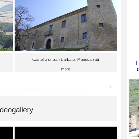
Castello di San Barbato, Manocalzati
I
d
more
top
ideogallery