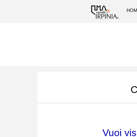
HO
C
Vuoi vis