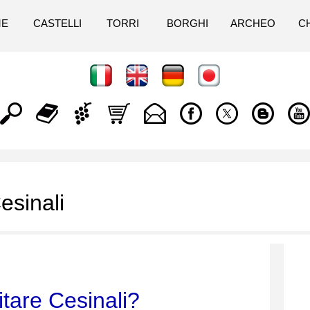
ME
CASTELLI
TORRI
BORGHI
ARCHEO
C
esinali
itare Cesinali?