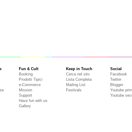
e
Fun & Cult
Keep in Touch
Social
Booking
Cerca nel sito
Facebook
Prodotti Tipici
Lista Completa
Twitter
e-Commerce
Mailing List
Blogger
se
Mission
Festivals
Youtube pri
Support
Youtube sec
Have fun with us
Gallery