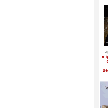
P
mig
de