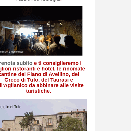
renota subito
e ti consiglieremo i
liori ristoranti e hotel, le rinomate
cantine del Fiano di Avellino, del
Greco di Tufo, del Taurasi e
ll'Aglianico da abbinare alle visite
turistiche.