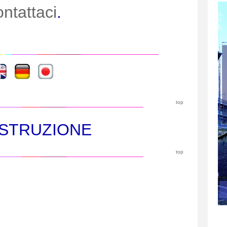
ntattaci
.
----
----
top
OSTRUZIONE
top