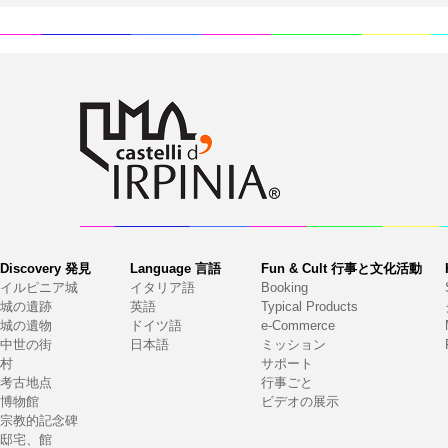
Discovery 発見
Language 言語
Fun & Cult 行事と文化活動
イルピニア城
イタリア語
Booking
城の遺跡
英語
Typical Products
城の遺物
ドイツ語
e-Commerce
中世の街
日本語
ミッション
村
サポート
考古地点
行事ごと
博物館
ビデオの展示
宗教的記念碑
邸宅、館