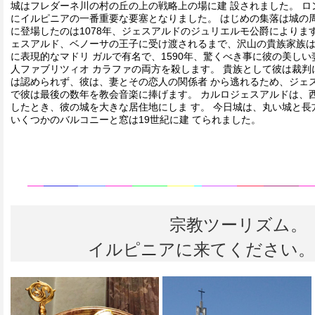
城はフレダーネ川の村の丘の上の戦略上の場に建 設されました。 
にイルピニアの一番重要な要塞となりました。 はじめの集落は城の
に登場したのは1078年、ジェスアルドのジュリエルモ公爵によりま
ェスアルド、ベノーサの王子に受け渡されるまで、沢山の貴族家族は
に表現的なマドリ ガルで有名で、1590年、驚くべき事に彼の美し
人ファブリツィオ カラファの両方を殺します。 貴族として彼は裁判
は認められず、彼は、妻とその恋人の関係者 から逃れるため、ジェ
で彼は最後の数年を教会音楽に捧げます。 カルロジェスアルドは、
したとき、彼の城を大きな居住地にしま す。 今日城は、丸い城と長
いくつかのバルコニーと窓は19世紀に建 てられました。
宗教ツーリズム。
イルピニアに来てください。