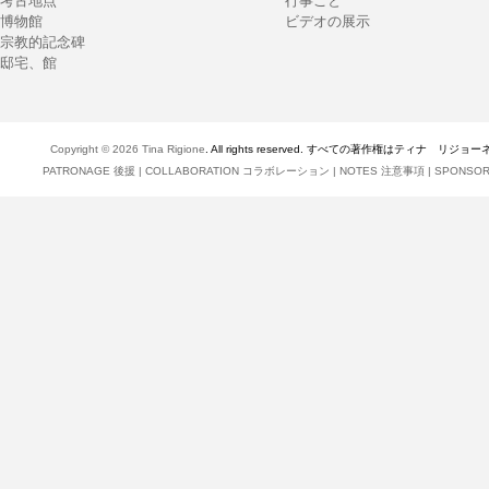
考古地点
行事ごと
博物館
ビデオの展示
宗教的記念碑
邸宅、館
Copyright © 2026
Tina Rigione
. All rights reserved. すべての著作権はティナ リジョ
PATRONAGE 後援
|
COLLABORATION コラボレーション
|
NOTES 注意事項
|
SPONSO