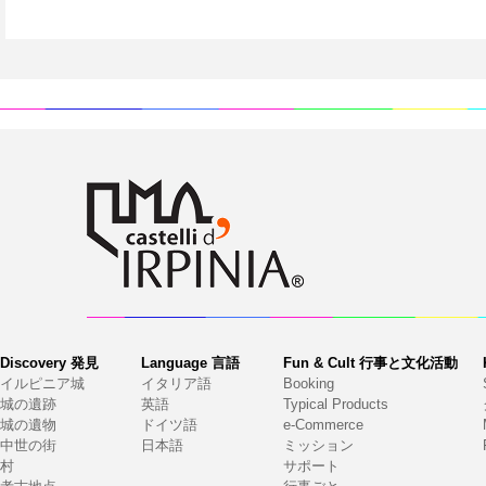
Discovery 発見
Language 言語
Fun & Cult 行事と文化活動
イルピニア城
イタリア語
Booking
城の遺跡
英語
Typical Products
城の遺物
ドイツ語
e-Commerce
中世の街
日本語
ミッション
村
サポート