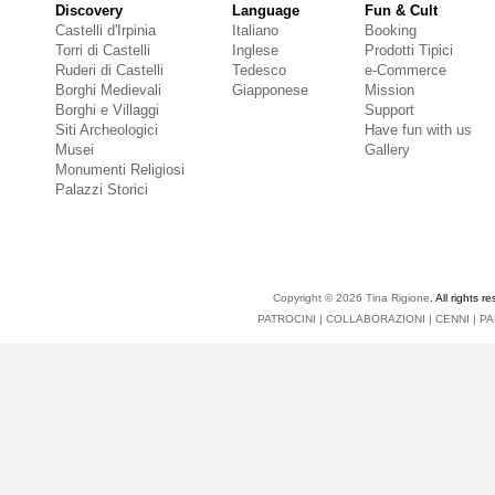
Discovery
Language
Fun & Cult
Castelli d'Irpinia
Italiano
Booking
Torri di Castelli
Inglese
Prodotti Tipici
Ruderi di Castelli
Tedesco
e-Commerce
Borghi Medievali
Giapponese
Mission
Borghi e Villaggi
Support
Siti Archeologici
Have fun with us
Musei
Gallery
Monumenti Religiosi
Palazzi Storici
Copyright © 2026
Tina Rigione
. All right
PATROCINI
|
COLLABORAZIONI
|
CENNI
|
PA