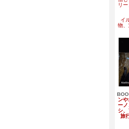
リー
イ
物、
BOO
ンや
ーノ
シ、
旅