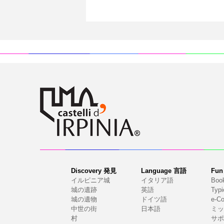
Discovery 発見
Language 言語
Fu
イルピニア城
イタリア語
Boo
城の遺跡
英語
Typi
城の遺物
ドイツ語
e-C
中世の街
日本語
ミッ
村
サポ