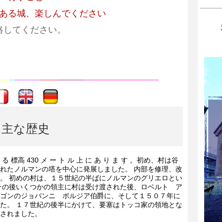
ある城、楽しんでください
絡してください。
----
----
主な歴史
き る 標高 430 メ ー ト ル 上 に あ り ま す 。初め、村は谷
れたノルマンの塔を中心に発展しました。 内部を修理、改
。 初めの村は、１５世紀の半ばにノルマンのグリエロとい
その後いくつかの領主に村は受け渡された後、ロベルト ア
ゴンのジョバンニ ボルジア伯爵に、そして１５０７年に
た。 １７世紀の後半にかけて、要塞はトッコ家の領地とな
されました。