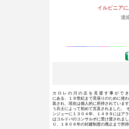
イルピニアに
連
カ ロ レ の 川 の 左 を 見 渡 す 事 が で 
にある、１９世紀まで見張りのために使わ
装され、現在は個人的に所持されています
う兵士によって初めて言及されました。 
ンジューに１３０４年、１４９９にはアラ
はコルドバのコンサルボに受け渡されまし
り、１８０６年の封建制度の廃止まで所持