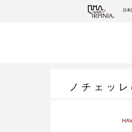
日本
ノ チ ェ ッ レ 
HAV