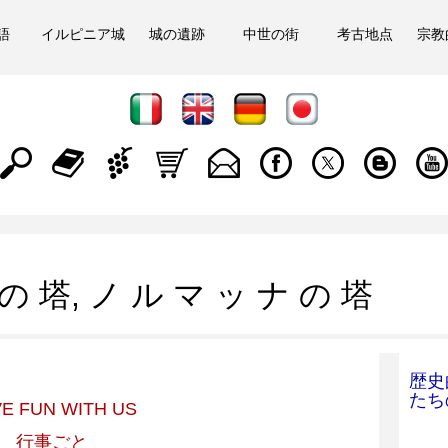
語
イルピニア城
城の遺跡
中世の街
考古地点
宗教
の 塔, ノ ル マ ッ ナ の 塔
歴史
たち
E FUN WITH US
行事ごと