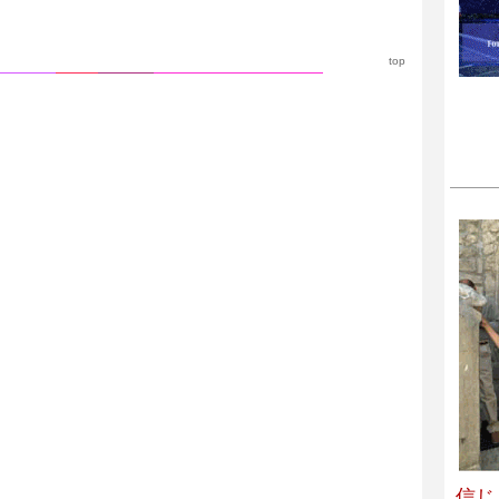
top
信じ