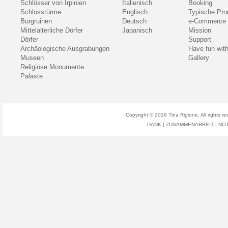
Schlösser von Irpinien
Italienisch
Booking
Schlosstürme
Englisch
Typische Pro
Burgruinen
Deutsch
e-Commerce
Mittelalterliche Dörfer
Japanisch
Mission
Dörfer
Support
Archäologische Ausgrabungen
Have fun wit
Museen
Gallery
Religiöse Monumente
Paläste
Copyright © 2026
Tina Rigione
. All right
DANK
|
ZUSAMMENARBEIT
|
NO