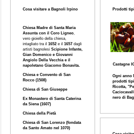
Cosa visitare a Bagnoli Irpino
Prodotti tip
Chiesa Madre di Santa Maria
Assunta con il Coro Ligneo
,
vero gioiello della chiesa,
intagliato tra il
1652
e il
1657
dagli
artisti bagnolesi
Scipione Infante,
Gian Domenico e Giovanni
Angiolo Della Vecchia e il
Castagne I
napoletano Giacomo Bonavita.
Chiesa e Convento di San
Ogni anno 
Rocco (1508)
prodotti tip
Ricotta, "P
Chiesa di San Giuseppe
Caciocavall
nero di Bag
Ex Monastero di Santa Caterina
da Siena (1607)
Chiesa della Pietà
Chiesa di San Lorenzo (fondata
da Santo Amato nel 1070)
Cosa visita