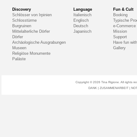
Discovery
Language
Fun & Cult
Schlösser von Irpinien
Italienisch
Booking
Schlosstürme
Englisch
Typische Pro
Burgruinen
Deutsch
e-Commerce
Mittelalterliche Dörfer
Japanisch
Mission
Dörfer
Support
Archäologische Ausgrabungen
Have fun wit
Museen
Gallery
Religiöse Monumente
Paläste
Copyright © 2026
Tina Rigione
. All right
DANK
|
ZUSAMMENARBEIT
|
NO