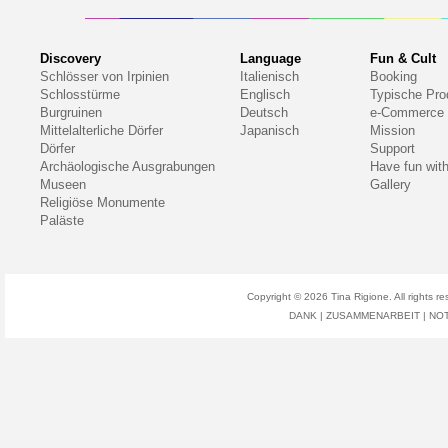
Discovery
Language
Fun & Cult
Schlösser von Irpinien
Italienisch
Booking
Schlosstürme
Englisch
Typische Pro
Burgruinen
Deutsch
e-Commerce
Mittelalterliche Dörfer
Japanisch
Mission
Dörfer
Support
Archäologische Ausgrabungen
Have fun wit
Museen
Gallery
Religiöse Monumente
Paläste
Copyright © 2026
Tina Rigione
. All right
DANK
|
ZUSAMMENARBEIT
|
NO