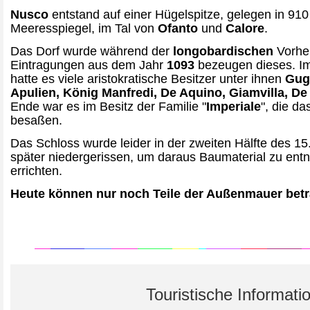
Nusco
entstand auf einer Hügelspitze, gelegen in 9
Meeresspiegel, im Tal von
Ofanto
und
Calore
.
Das Dorf wurde während der
longobardischen
Vorher
Eintragungen aus dem Jahr
1093
bezeugen dieses. Im
hatte es viele aristokratische Besitzer unter ihnen
Gugl
Apulien, König Manfredi, De Aquino, Giamvilla, De
Ende war es im Besitz der Familie "
Imperiale
", die d
besaßen.
Das Schloss wurde leider in der zweiten Hälfte des 1
später niedergerissen, um daraus Baumaterial zu e
errichten.
Heute können nur noch Teile der Außenmauer betr
Touristische Informati