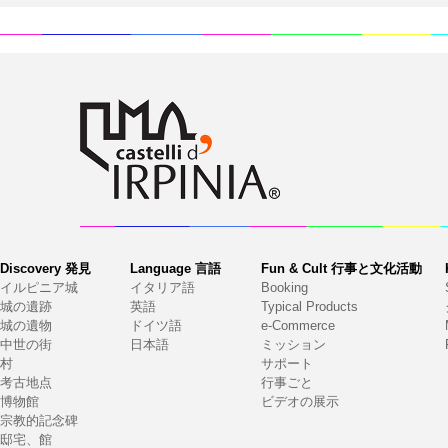
Discovery 発見
Language 言語
Fun & Cult 行事と文化活動
イルピニア城
イタリア語
Booking
城の遺跡
英語
Typical Products
城の遺物
ドイツ語
e-Commerce
中世の街
日本語
ミッション
村
サポート
考古地点
行事ごと
博物館
ビデオの展示
宗教的記念碑
邸宅、館