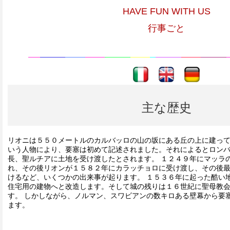
HAVE FUN WITH US
行事ごと
----
----
主な歴史
リオニは５５０メートルのカルバッロの山の坂にある丘の上に建っ
いう人物により、要塞は初めて記述されました。それによるとロン
長、聖ルチアに土地を受け渡したとされます。 １２４９年にマッラ
れ、その後リオンが１５８２年にカラッチョロに受け渡し、その後
けるなど、いくつかの出来事が起ります。 １５３６年に起った酷い
住宅用の建物へと改造します。そして城の残りは１６世紀に聖母教
す。 しかしながら、ノルマン、スワビアンの数キロある壁幕から要
ます。