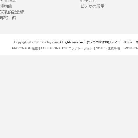
考古地点
行事ごと
博物館
ビデオの展示
宗教的記念碑
邸宅、館
Copyright © 2026
Tina Rigione
. All rights reserved. すべての著作権はティナ リジョ
PATRONAGE 後援
|
COLLABORATION コラボレーション
|
NOTES 注意事項
|
SPONSO