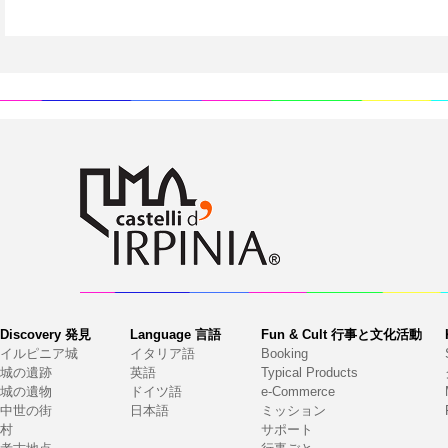
Discovery 発見
Language 言語
Fun & Cult 行事と文化活動
イルピニア城
イタリア語
Booking
城の遺跡
英語
Typical Products
城の遺物
ドイツ語
e-Commerce
中世の街
日本語
ミッション
村
サポート