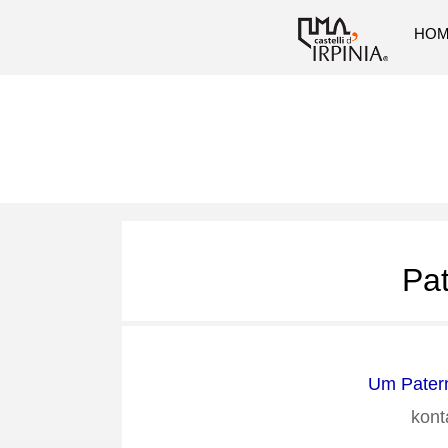
HO
Pat
Um Patern
kont