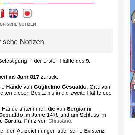
----
----
TORISCHE NOTIZEN
rische Notizen
efestigung in der ersten Hälfte des
9.
ert ins
Jahr 817
zurück.
 die Hände von
Guglielmo Gesualdo
, Graf von
lten diesen Besitz bis in die zweite Hälfte des
i Hände unter ihnen die von
Sergianni
 Gesualdo
im Jahre 1478 und am Schluss im
e Carafa
, Prinz von
Chiusano
.
ußer den Aufzeichnungen über seine Existenz