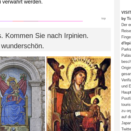
li verwahrt werden.
VISI
by Ti
top
Der e
Reise
s. Kommen Sie nach Irpinien.
Finge
d'Irp
t wunderschön.
Parks
Paläs
besch
Origi
gesam
Verif
und E
Haupt
Postf
touri
zu or
auf d
Japan
Twitt