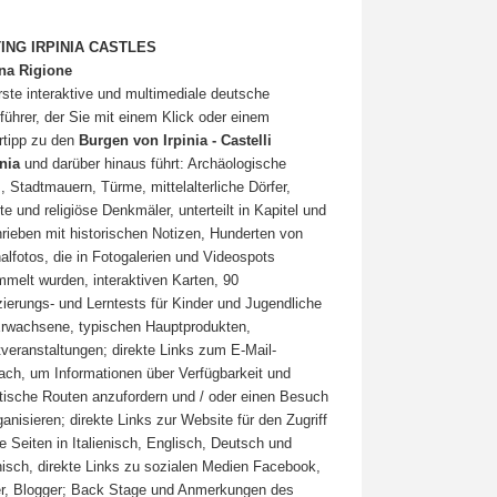
TING IRPINIA CASTLES
na Rigione
rste interaktive und multimediale deutsche
führer, der Sie mit einem Klick oder einem
rtipp zu den
Burgen von Irpinia - Castelli
inia
und darüber hinaus führt: Archäologische
, Stadtmauern, Türme, mittelalterliche Dörfer,
te und religiöse Denkmäler, unterteilt in Kapitel und
rieben mit historischen Notizen, Hunderten von
nalfotos, die in Fotogalerien und Videospots
melt wurden, interaktiven Karten, 90
izierungs- und Lerntests für Kinder und Jugendliche
rwachsene, typischen Hauptprodukten,
veranstaltungen; direkte Links zum E-Mail-
ach, um Informationen über Verfügbarkeit und
stische Routen anzufordern und / oder einen Besuch
ganisieren; direkte Links zur Website für den Zugriff
ie Seiten in Italienisch, Englisch, Deutsch und
isch, direkte Links zu sozialen Medien Facebook,
er, Blogger; Back Stage und Anmerkungen des