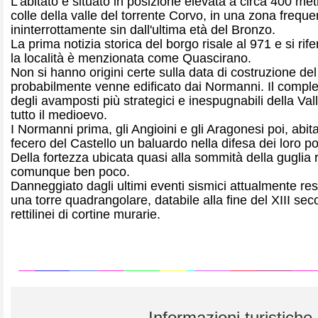
L'abitato è situato in posizione elevata a circa 400 metr
colle della valle del torrente Corvo, in una zona freque
ininterrottamente sin dall'ultima età del Bronzo.
La prima notizia storica del borgo risale al 971 e si rif
la località è menzionata come Quascirano.
Non si hanno origini certe sulla data di costruzione del
probabilmente venne edificato dai Normanni. Il comples
degli avamposti più strategici e inespugnabili della Va
tutto il medioevo.
I Normanni prima, gli Angioini e gli Aragonesi poi, abit
fecero del Castello un baluardo nella difesa dei loro p
Della fortezza ubicata quasi alla sommità della guglia
comunque ben poco.
Danneggiato dagli ultimi eventi sismici attualmente rest
una torre quadrangolare, databile alla fine del XIII secol
rettilinei di cortine murarie.
Informazioni turistiche