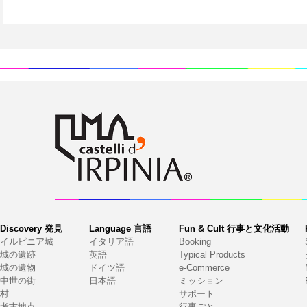
Discovery 発見
Language 言語
Fun & Cult 行事と文化活動
イルピニア城
イタリア語
Booking
城の遺跡
英語
Typical Products
城の遺物
ドイツ語
e-Commerce
中世の街
日本語
ミッション
村
サポート
考古地点
行事ごと