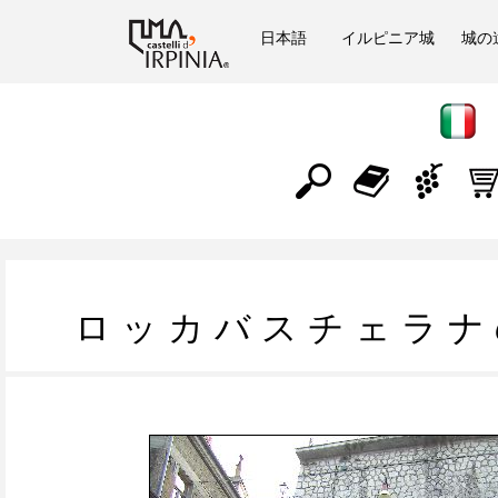
日本語
イルピニア城
城の
ロ ッ カ バ ス チ ェ ラ ナ