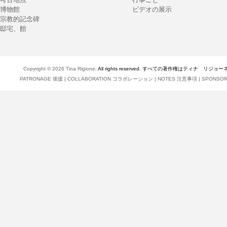
博物館
ビデオの展示
宗教的記念碑
邸宅、館
Copyright © 2026
Tina Rigione
. All rights reserved. すべての著作権はティナ リジョ
PATRONAGE 後援
|
COLLABORATION コラボレーション
|
NOTES 注意事項
|
SPONSO